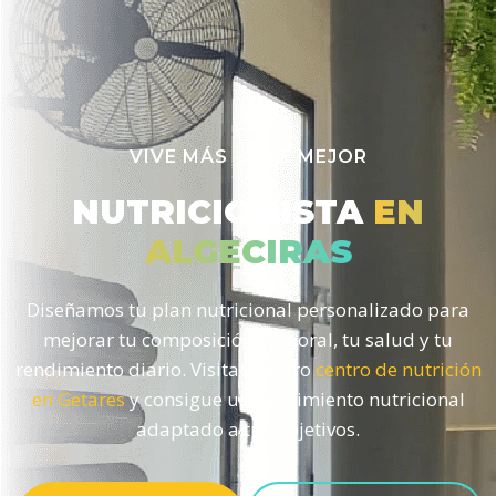
VIVE MÁS · VIVE MEJOR
NUTRICIONISTA
EN
ALGECIRAS
Diseñamos tu plan nutricional personalizado para
mejorar tu composición corporal, tu salud y tu
rendimiento diario. Visita nuestro
centro de nutrición
en Getares
y consigue un seguimiento nutricional
adaptado a tus objetivos.