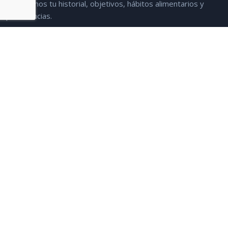
Conocemos tu historial, objetivos, hábitos alimentarios y
preferencias.
Análisis corporal
02
Evaluamos tu composición
corporal, metabolismo y
necesidades calóricas.
Plan
personalizado
03
Elaboramos un plan nutricional
adaptado con menús semanales
y recetas.
Seguimiento
continuo
04
Revisiones periódicas para