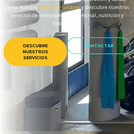
Visita nuestro
centro de Getares
y descubre nuestros
servicios de entrenamiento personal, nutrición y
fisioterapia.
DESCUBRE
CONTACTAR
NUESTROS
SERVICIOS