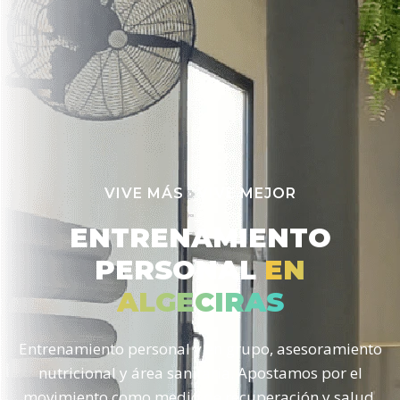
VIVE MÁS · VIVE MEJOR
ENTRENAMIENTO
PERSONAL
EN
ALGECIRAS
Entrenamiento personal y en grupo, asesoramiento
nutricional y área sanitaria. Apostamos por el
movimiento como medio de recuperación y salud.