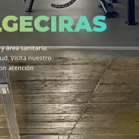
LGECIRAS
 área sanitaria.
d. Visita nuestro
con atención