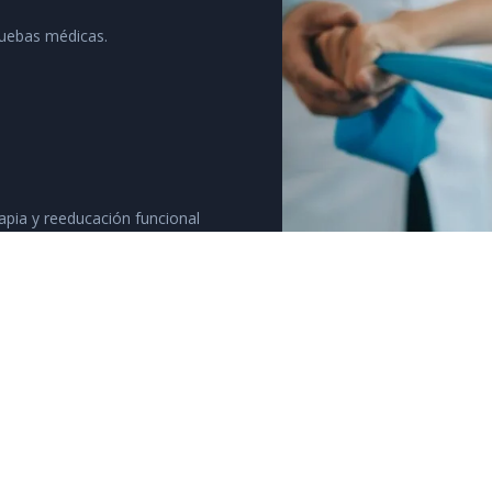
pruebas médicas.
apia y reeducación funcional
revenir recaídas.