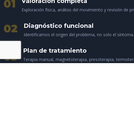
01
Valoración completa
Exploración física, análisis del movimiento y revisión de 
02
Diagnóstico funcional
Identificamos el origen del problema, no solo el síntoma.
Plan de tratamiento
03
Terapia manual, magnetoterapia, presoterapia, termoter
avanzada
04
Alta y prevención
Te damos herramientas para mantener los resultados y p
CONTÁCTANOS