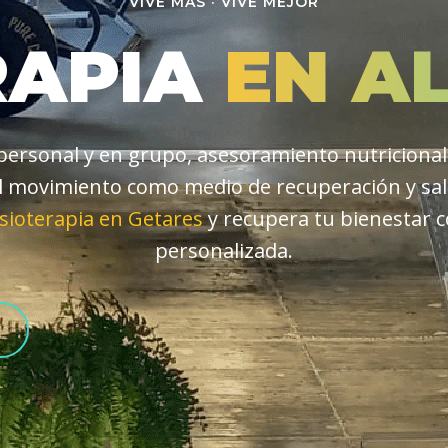
VIVE MÁS · VIVE MEJOR
RAPIA
EN A
ersonal y en grupo, asesoramiento nutricional y
 movimiento como medio de recuperación y salu
isioterapia en Getares
y recupera tu bienestar 
personalizada.